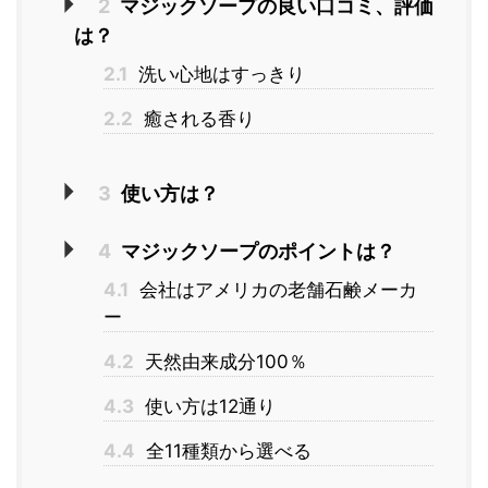
2
マジックソープの良い口コミ、評価
は？
2.1
洗い心地はすっきり
2.2
癒される香り
3
使い方は？
4
マジックソープのポイントは？
4.1
会社はアメリカの老舗石鹸メーカ
ー
4.2
天然由来成分100％
4.3
使い方は12通り
4.4
全11種類から選べる