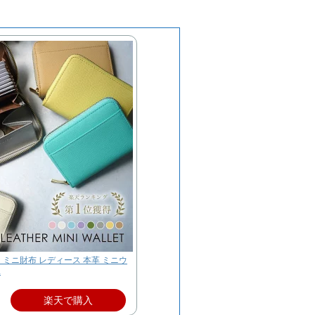
M ミニ財布 レディース 本革 ミニウ
.
楽天で購入