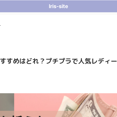
lris-site
す
すすめはどれ？プチプラで人気レディ