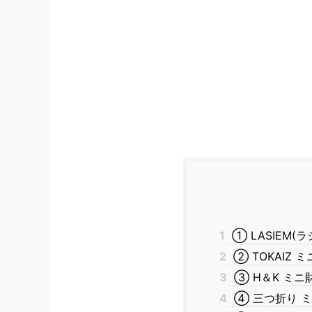
1
① LASIEM(
2
② TOKAIZ 
3
③ H＆K ミニ
4
④ 三つ折り 