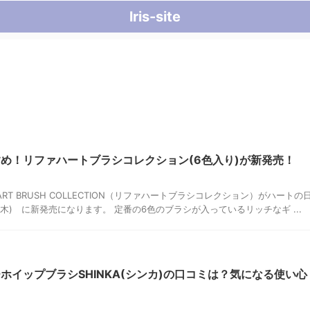
lris-site
め！リファハートブラシコレクション(6色入り)が新発売！
EART BRUSH COLLECTION（リファハートブラシコレクション）がハートの
日(木) に新発売になります。 定番の6色のブラシが入っているリッチなギ ...
ホイップブラシSHINKA(シンカ)の口コミは？気になる使い心